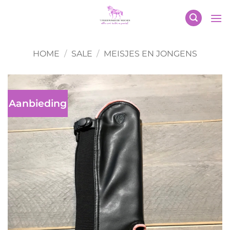
Ga
naar
inhoud
HOME
/
SALE
/
MEISJES EN JONGENS
Aanbieding