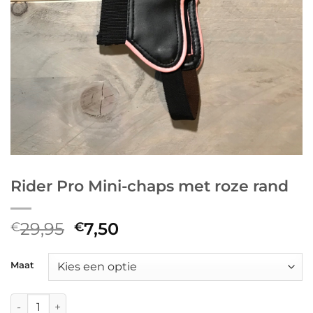
Rider Pro Mini-chaps met roze rand
Oorspronkelijke
Huidige
29,95
7,50
€
€
prijs
prijs
was:
is:
Maat
€29,95.
€7,50.
Rider Pro Mini-chaps met roze rand aantal