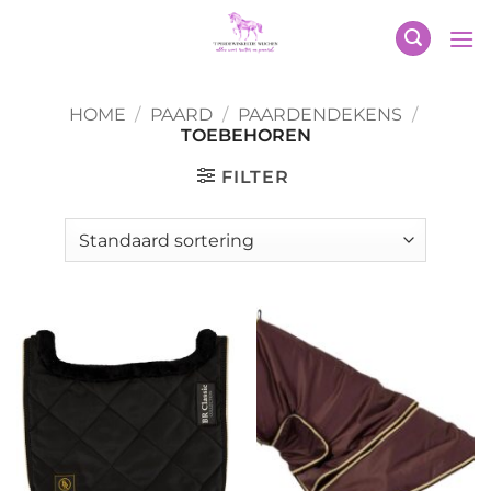
Ga
naar
inhoud
HOME
/
PAARD
/
PAARDENDEKENS
/
TOEBEHOREN
FILTER