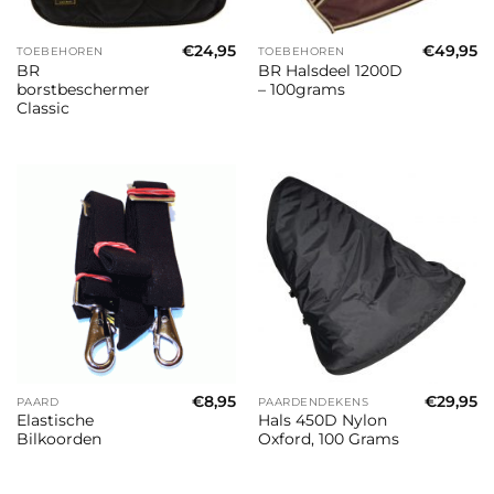
€
24,95
€
49,95
TOEBEHOREN
TOEBEHOREN
BR
BR Halsdeel 1200D
borstbeschermer
– 100grams
Classic
€
8,95
€
29,95
PAARD
PAARDENDEKENS
Elastische
Hals 450D Nylon
Bilkoorden
Oxford, 100 Grams