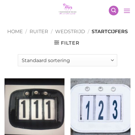
Ga
naar
inhoud
HOME
/
RUITER
/
WEDSTRIJD
/
STARTCIJFERS
FILTER