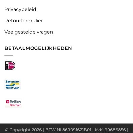
Privacybeleid
Retourformulier
Veelgestelde vragen
BETAALMOGELIJKHEDEN
© Copyright 2026 | BTW:NL869091621B01 | KvK: 99686856 |