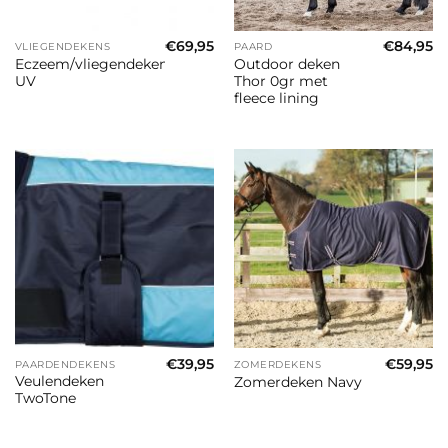
€
69,95
€
84,95
VLIEGENDEKENS
PAARD
Eczeem/vliegendeken
Outdoor deken
UV
Thor 0gr met
fleece lining
€
39,95
€
59,95
PAARDENDEKENS
ZOMERDEKENS
Veulendeken
Zomerdeken Navy
TwoTone