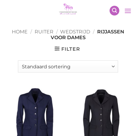
Ga
naar
inhoud
HOME
/
RUITER
/
WEDSTRIJD
/
RIJJASSEN
VOOR DAMES
FILTER