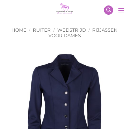
Ga
naar
inhoud
HOME
/
RUITER
/
WEDSTRIJD
/
RIJJASSEN
VOOR DAMES