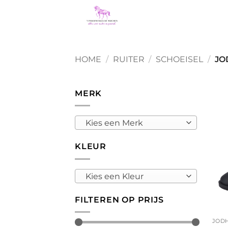
Ga
naar
inhoud
HOME
/
RUITER
/
SCHOEISEL
/
JO
MERK
Kies een Merk
KLEUR
Kies een Kleur
FILTEREN OP PRIJS
+
JOD