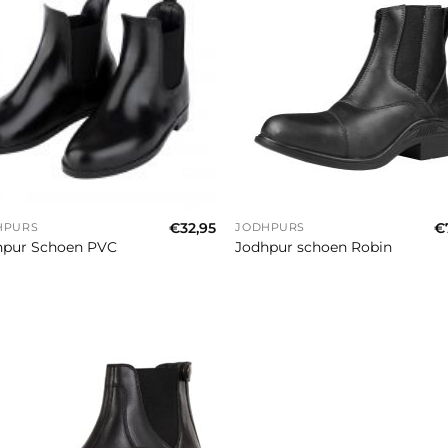
+
€
32,95
€
HPURS
JODHPURS
hpur Schoen PVC
Jodhpur schoen Robin