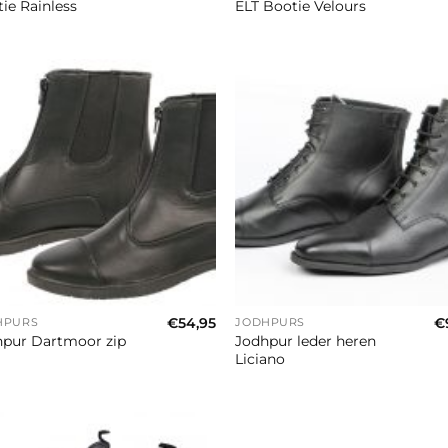
ie Rainless
ELT Bootie Velours
+
€
54,95
€
HPURS
JODHPURS
Jodhpur leder heren
hpur Dartmoor zip
Liciano