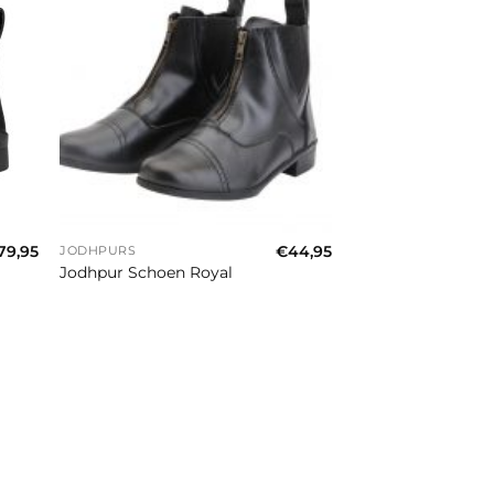
+
79,95
€
44,95
JODHPURS
Jodhpur Schoen Royal