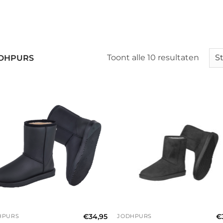
Toont alle 10 resultaten
DHPURS
+
€
34,95
€
HPURS
JODHPURS