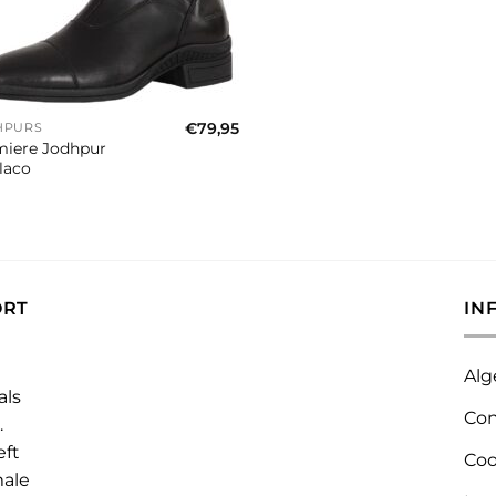
€
79,95
HPURS
miere Jodhpur
laco
ORT
IN
Alg
als
Con
.
eft
Coo
male