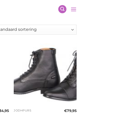
+
34,95
€
79,95
JODHPURS