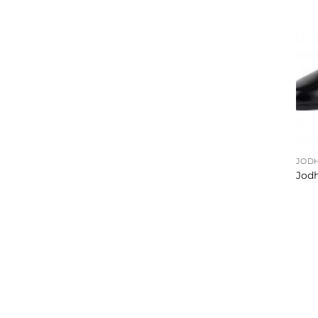
+
JOD
Jod