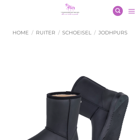
Ga
naar
inhoud
HOME
/
RUITER
/
SCHOEISEL
/
JODHPURS