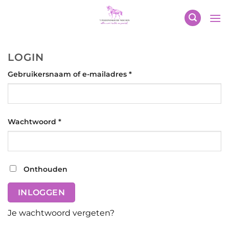
Ga
naar
inhoud
LOGIN
Vereist
Gebruikersnaam of e-mailadres
*
Vereist
Wachtwoord
*
Onthouden
INLOGGEN
Je wachtwoord vergeten?