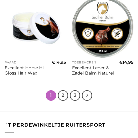
€
14,95
€
14,95
PAARD
TOEBEHOREN
Excellent Horse Hi
Excellent Leder &
Gloss Hair Wax
Zadel Balm Naturel
1
2
3
´T PERDEWINKELTJE RUITERSPORT