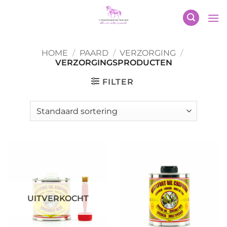
Ga
naar
inhoud
HOME
/
PAARD
/
VERZORGING
/
VERZORGINGSPRODUCTEN
FILTER
UITVERKOCHT