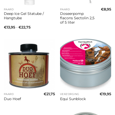
€
8,95
PAARD
PAARD
Deep Ice Gel Statube /
Doseerpomp
Hangtube
flacons Sectolin 2,5
of 5 liter
Prijsklasse:
€
13,95
-
€
22,75
€13,95
tot
€22,75
€
21,75
€
19,95
PAARD
VERZORGING
Duo Hoef
Equi Sunblock