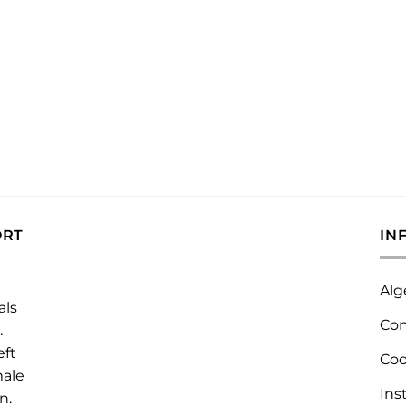
ORT
IN
Alg
als
Con
.
eft
Coo
male
Ins
n.