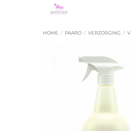
Ga
naar
inhoud
HOME
/
PAARD
/
VERZORGING
/
V