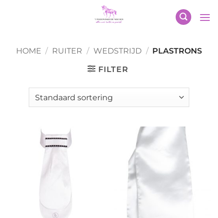
Ga
naar
inhoud
HOME
/
RUITER
/
WEDSTRIJD
/
PLASTRONS
FILTER