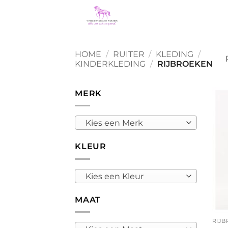
Ga
naar
inhoud
HOME
/
RUITER
/
KLEDING
/
KINDERKLEDING
/
RIJBROEKEN
MERK
Kies een Merk
KLEUR
Kies een Kleur
MAAT
+
RIJ