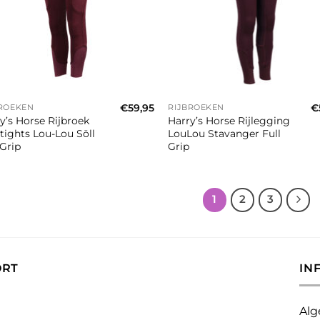
+
€
59,95
€
BROEKEN
RIJBROEKEN
y’s Horse Rijbroek
Harry’s Horse Rijlegging
tights Lou-Lou Söll
LouLou Stavanger Full
 Grip
Grip
1
2
3
ORT
IN
Alg