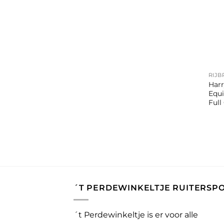
+
RIJ
Harr
Equi
Full
´T PERDEWINKELTJE RUITERSP
´t Perdewinkeltje is er voor alle