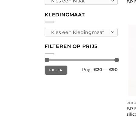
Kies een Maat
BR E
KLEDINGMAAT
Kies een Kledingmaat
FILTEREN OP PRIJS
Min.
Max.
Prijs:
€20
—
€90
FILTER
prijs
prijs
+
RIJ
BR E
sili