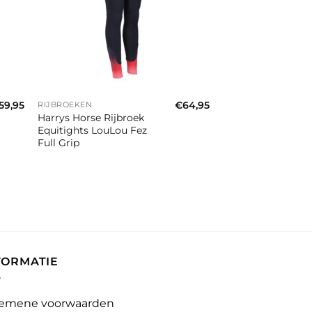
+
59,95
€
64,95
RIJBROEKEN
Harrys Horse Rijbroek
Equitights LouLou Fez
Full Grip
FORMATIE
emene voorwaarden