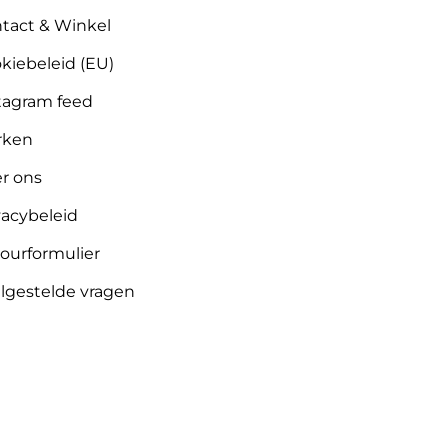
tact & Winkel
kiebeleid (EU)
tagram feed
rken
r ons
vacybeleid
ourformulier
lgestelde vragen