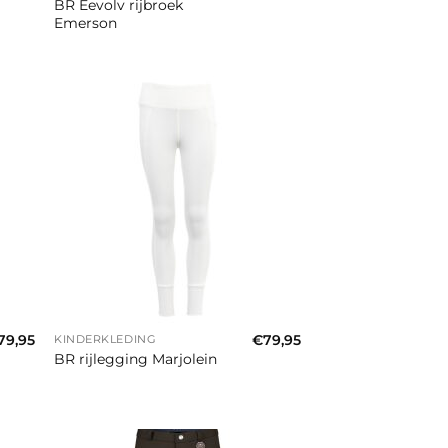
BR Eevolv rijbroek
Emerson
+
79,95
€
79,95
KINDERKLEDING
BR rijlegging Marjolein