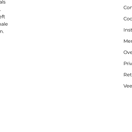
als
Con
.
eft
Coo
male
Ins
n.
Me
Ove
Pri
Ret
Vee