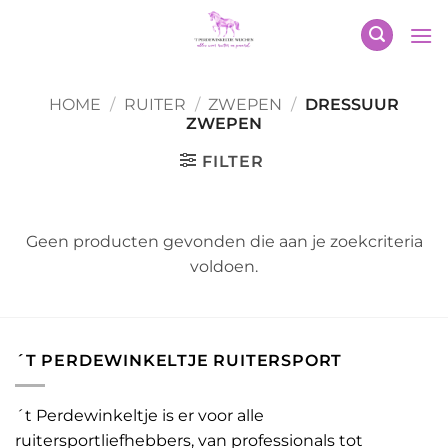
Ga
naar
inhoud
HOME
/
RUITER
/
ZWEPEN
/
DRESSUUR
ZWEPEN
FILTER
Geen producten gevonden die aan je zoekcriteria
voldoen.
´T PERDEWINKELTJE RUITERSPORT
´t Perdewinkeltje is er voor alle
ruitersportliefhebbers, van professionals tot