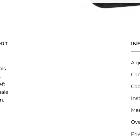
ORT
IN
Alg
als
Con
.
eft
Coo
male
Ins
n.
Me
Ove
Pri