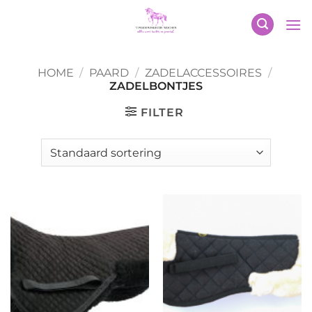
Ga
naar
inhoud
HOME
/
PAARD
/
ZADELACCESSOIRES
/
ZADELBONTJES
FILTER