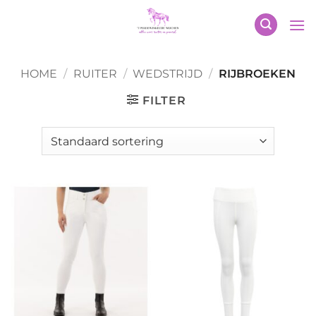
Ga
naar
inhoud
HOME
/
RUITER
/
WEDSTRIJD
/
RIJBROEKEN
FILTER