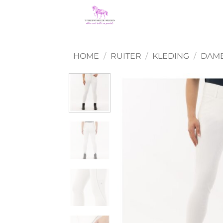
Ga
naar
inhoud
HOME
/
RUITER
/
KLEDING
/
DAME