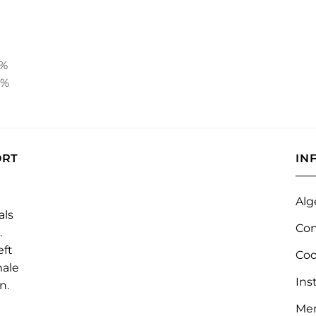
3%
8%
ORT
IN
Alg
als
Con
.
eft
Coo
male
Ins
n.
Me