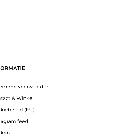
FORMATIE
emene voorwaarden
tact & Winkel
kiebeleid (EU)
tagram feed
rken