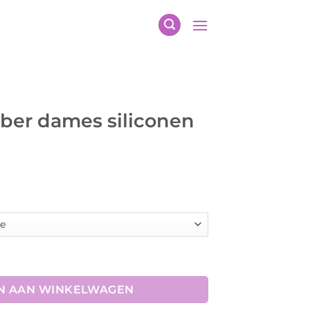
ber dames siliconen
conen zitvlak aantal
N AAN WINKELWAGEN