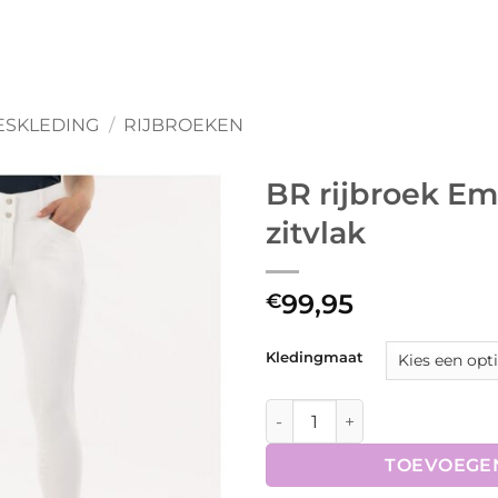
SKLEDING
/
RIJBROEKEN
BR rijbroek Em
zitvlak
99,95
€
Kledingmaat
BR rijbroek Ember dames sili
TOEVOEGE