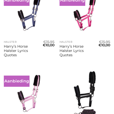
Aanbieding
Aanbieding
€
15,95
€
15,95
HALSTER
HALSTER
Oorspronkelijke
Huidige
Oorspron
Hu
€
10,00
€
10,00
Harry’s Horse
Harry’s Horse
prijs
prijs
prijs
pr
Halster Lyrics
Halster Lyrics
was:
is:
was:
is:
€15,95.
€10,00.
€15,95.
€1
Quotes
Quotes
Aanbieding