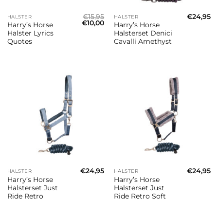
€
15,95
€
24,95
HALSTER
HALSTER
Oorspronkelijke
Huidige
€
10,00
Harry’s Horse
Harry’s Horse
prijs
prijs
Halster Lyrics
Halsterset Denici
was:
is:
€15,95.
€10,00.
Quotes
Cavalli Amethyst
€
24,95
€
24,95
HALSTER
HALSTER
Harry’s Horse
Harry’s Horse
Halsterset Just
Halsterset Just
Ride Retro
Ride Retro Soft