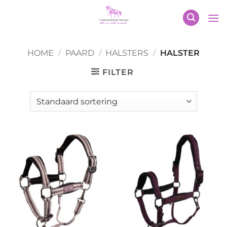
Ga
naar
inhoud
HOME
/
PAARD
/
HALSTERS
/
HALSTER
FILTER