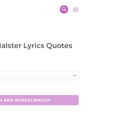
alster Lyrics Quotes
elijke
dige
s
,00.
 Quotes aantal
N AAN WINKELWAGEN