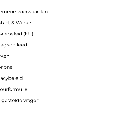
emene voorwaarden
tact & Winkel
kiebeleid (EU)
tagram feed
rken
r ons
vacybeleid
ourformulier
lgestelde vragen