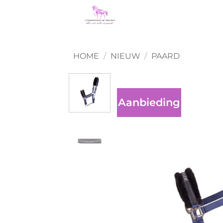
Ga
naar
inhoud
HOME
/
NIEUW
/
PAARD
Aanbieding