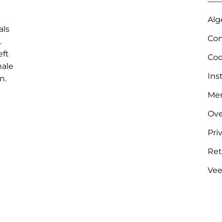
Alg
als
Con
.
eft
Coo
male
Ins
n.
Me
Ove
Pri
Ret
Vee