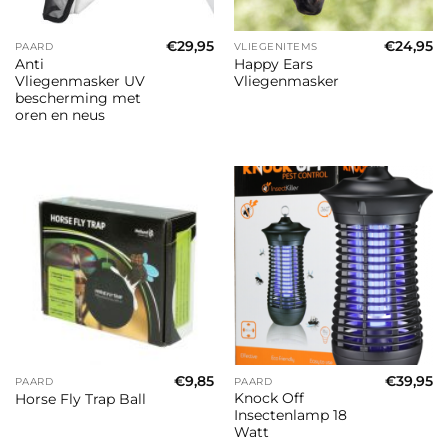
€
29,95
€
24,95
PAARD
VLIEGENITEMS
Anti
Happy Ears
Vliegenmasker UV
Vliegenmasker
bescherming met
oren en neus
€
9,85
€
39,95
PAARD
PAARD
Knock Off
Horse Fly Trap Ball
Insectenlamp 18
Watt