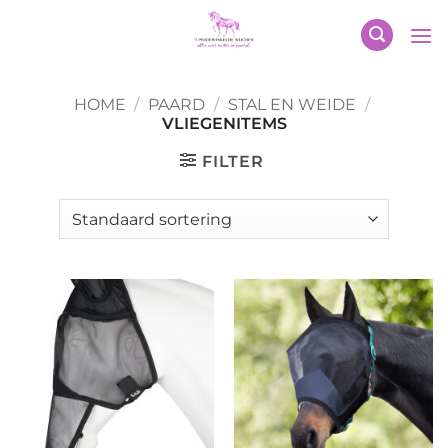
Ga
naar
inhoud
HOME
/
PAARD
/
STAL EN WEIDE
/
VLIEGENITEMS
FILTER