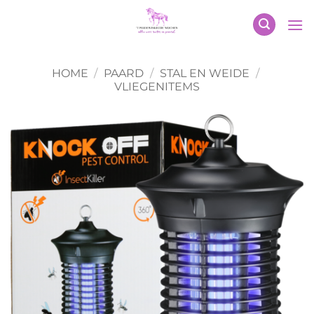
Ga
naar
inhoud
HOME
/
PAARD
/
STAL EN WEIDE
/
VLIEGENITEMS