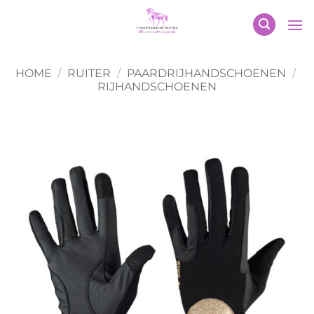
Ga
naar
inhoud
HOME
/
RUITER
/
PAARDRIJHANDSCHOENEN
/
RIJHANDSCHOENEN