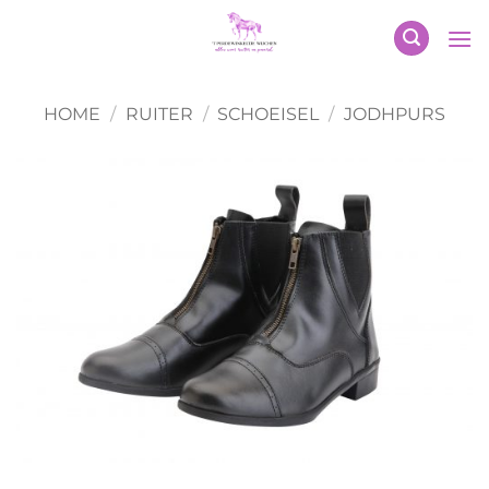
Ga
naar
inhoud
HOME
/
RUITER
/
SCHOEISEL
/
JODHPURS