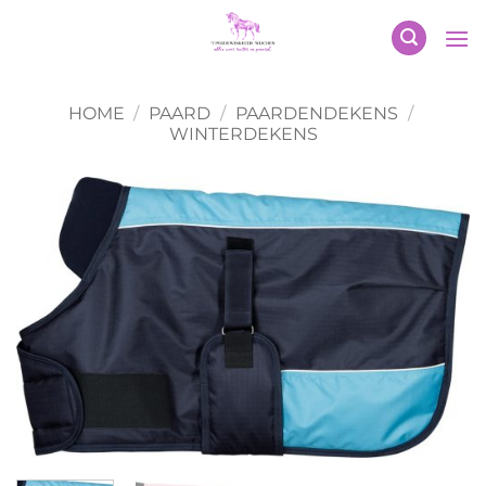
Ga
naar
inhoud
HOME
/
PAARD
/
PAARDENDEKENS
/
WINTERDEKENS