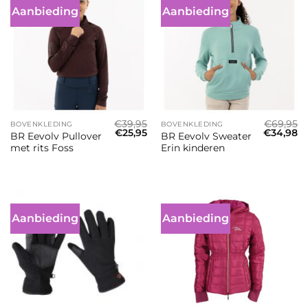
Aanbieding
Aanbieding
€
39,95
€
69,95
BOVENKLEDING
BOVENKLEDING
Oorspronkelijke
Huidige
Oorspron
Hu
€
25,95
€
34,98
BR Eevolv Pullover
BR Eevolv Sweater
prijs
prijs
prijs
pr
met rits Foss
Erin kinderen
was:
is:
was:
is:
€39,95.
€25,95.
€69,95.
€3
Aanbieding
Aanbieding