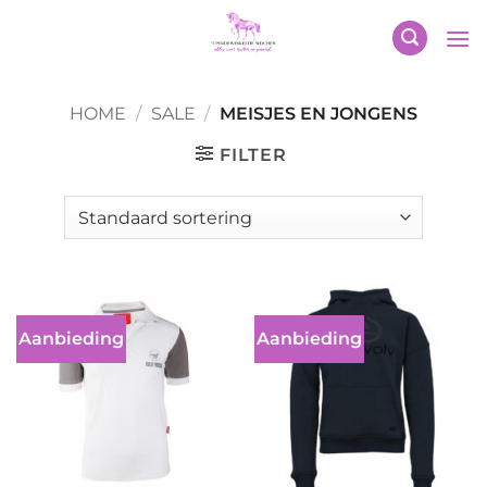
Ga
naar
inhoud
HOME
/
SALE
/
MEISJES EN JONGENS
FILTER
Aanbieding
Aanbieding