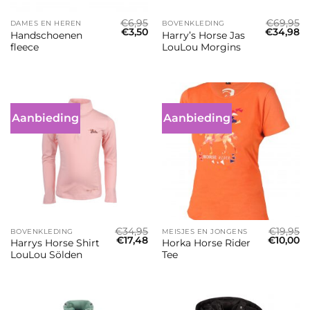
€
6,95
€
69,95
DAMES EN HEREN
BOVENKLEDING
Oorspronkelijke
Huidige
Oorspron
Hu
€
3,50
€
34,98
Handschoenen
Harry’s Horse Jas
prijs
prijs
prijs
pr
fleece
LouLou Morgins
was:
is:
was:
is:
€6,95.
€3,50.
€69,95.
€3
Aanbieding
Aanbieding
€
34,95
€
19,95
BOVENKLEDING
MEISJES EN JONGENS
Oorspronkelijke
Huidige
Oorspron
Hu
€
17,48
€
10,00
Harrys Horse Shirt
Horka Horse Rider
prijs
prijs
prijs
pr
LouLou Sölden
Tee
was:
is:
was:
is:
€34,95.
€17,48.
€19,95.
€1