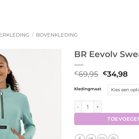
ERKLEDING
/
BOVENKLEDING
BR Eevolv Swea
Oorspronk
Hu
69,95
34,98
€
€
prijs
pri
was:
is:
Kledingmaat
€69,95.
€3
BR Eevolv Sweater Erin kind
TOEVOEGE