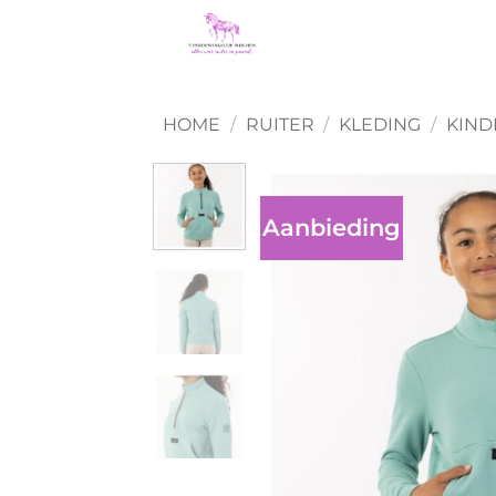
Ga
naar
inhoud
HOME
/
RUITER
/
KLEDING
/
KIND
Aanbieding