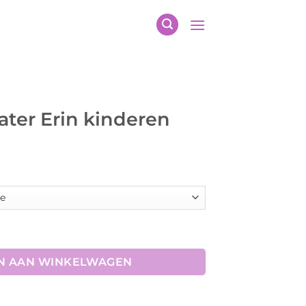
ter Erin kinderen
elijke
idige
js
4,98.
eren aantal
N AAN WINKELWAGEN