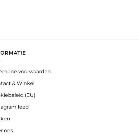
FORMATIE
emene voorwaarden
tact & Winkel
kiebeleid (EU)
tagram feed
rken
r ons