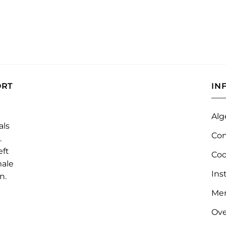
ORT
IN
Alg
als
Con
.
eft
Coo
male
Ins
n.
Me
Ove