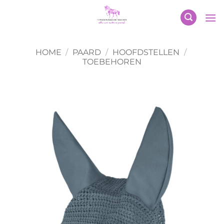
Ga
naar
inhoud
HOME
/
PAARD
/
HOOFDSTELLEN
/
TOEBEHOREN