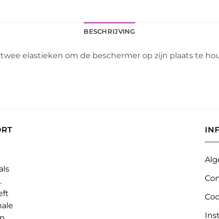
BESCHRIJVING
ee elastieken om de beschermer op zijn plaats te ho
ORT
IN
Alg
als
Con
.
eft
Coo
male
Ins
n.