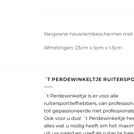
Neoprene neusriembeschermer met tw
Afmetingen: 23cm x 5cm x 1.5cm
´T PERDEWINKELTJE RUITERSP
´t Perdewinkeltje is er voor alle
ruitersportliefhebbers, van profession
tot gepassioneerde niet professionals
Ook voor u dus! ´t Perdewinkeltje he
alles wat u nodig heeft om het maxi
uit uw paard en uzelf als ruiter te hale