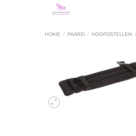
Ga
naar
inhoud
HOME
/
PAARD
/
HOOFDSTELLEN