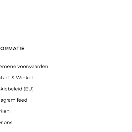
FORMATIE
emene voorwaarden
tact & Winkel
kiebeleid (EU)
tagram feed
rken
r ons