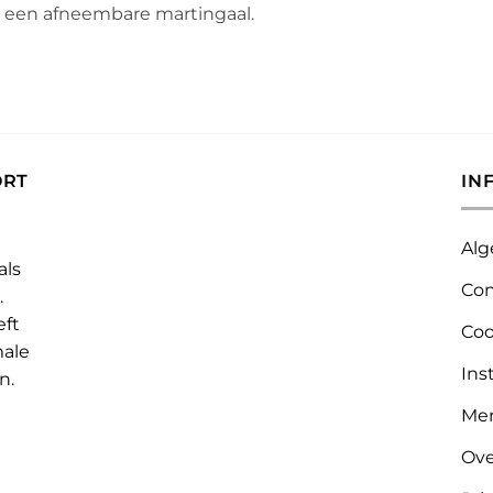
n een afneembare martingaal.
ORT
IN
Alg
als
Con
.
eft
Coo
male
Ins
n.
Me
Ove