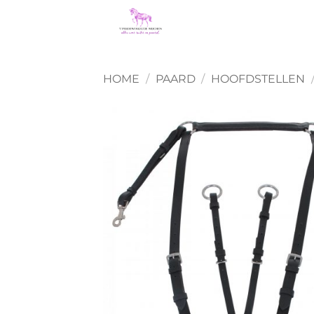
Ga
naar
inhoud
HOME
/
PAARD
/
HOOFDSTELLEN