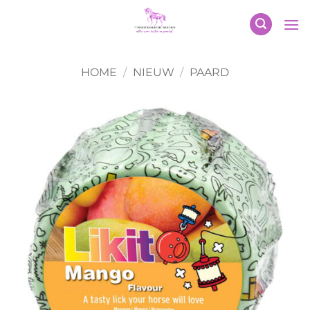
Ga
naar
inhoud
HOME
/
NIEUW
/
PAARD