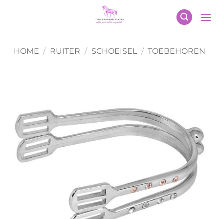
Ga
naar
inhoud
HOME
/
RUITER
/
SCHOEISEL
/
TOEBEHOREN