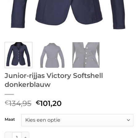
Junior-rijjas Victory Softshell
donkerblauw
Oorspronkelijke
Huidige
134,95
101,20
€
€
prijs
prijs
was:
is:
Maat
€134,95.
€101,20.
Junior-rijjas Victory Softshell donkerblauw aantal