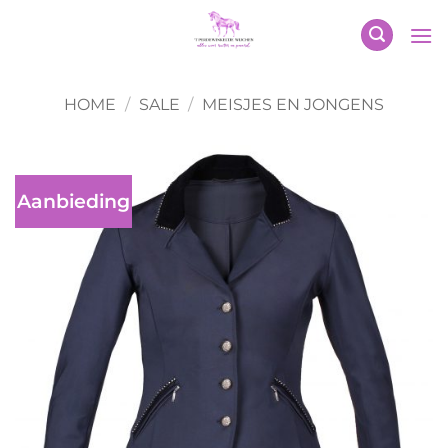
Ga
naar
inhoud
HOME
/
SALE
/
MEISJES EN JONGENS
Aanbieding