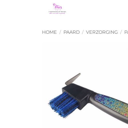
Ga
naar
inhoud
HOME
/
PAARD
/
VERZORGING
/
P