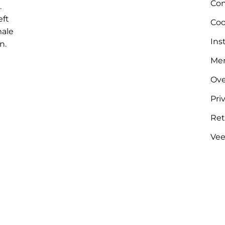
Con
.
eft
Coo
male
Ins
n.
Me
Ove
Pri
Ret
Vee