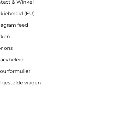
tact & Winkel
kiebeleid (EU)
tagram feed
rken
r ons
vacybeleid
ourformulier
lgestelde vragen