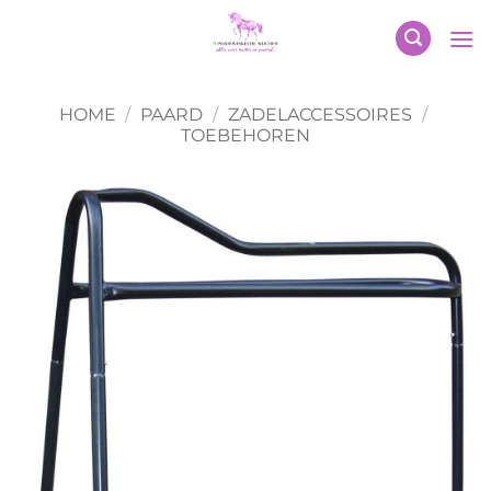
Ga
naar
inhoud
HOME
/
PAARD
/
ZADELACCESSOIRES
/
TOEBEHOREN