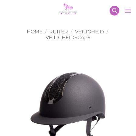
Ga
naar
inhoud
HOME
/
RUITER
/
VEILIGHEID
/
VEILIGHEIDSCAPS