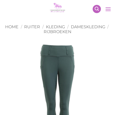
Ga
naar
inhoud
HOME
/
RUITER
/
KLEDING
/
DAMESKLEDING
/
RIJBROEKEN