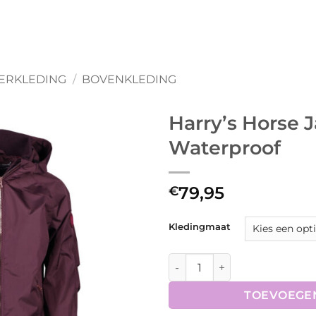
ERKLEDING
/
BOVENKLEDING
Harry’s Horse 
Waterproof
79,95
€
Kledingmaat
Harry's Horse Jas LouLou To
TOEVOEGE