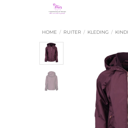
Ga
naar
inhoud
HOME
/
RUITER
/
KLEDING
/
KIND