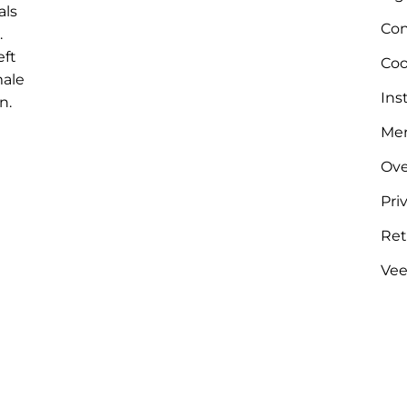
als
Con
.
eft
Coo
male
Ins
n.
Me
Ove
Pri
Ret
Vee