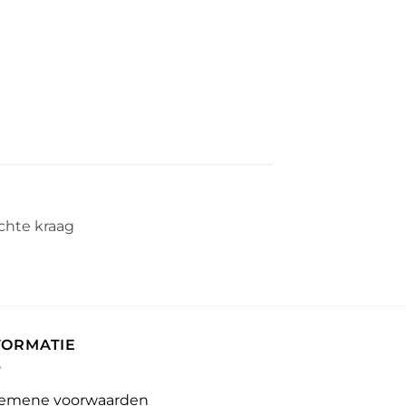
chte kraag
FORMATIE
emene voorwaarden