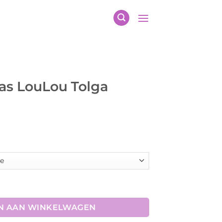
Jas LouLou Tolga
lga Waterproof aantal
N AAN WINKELWAGEN