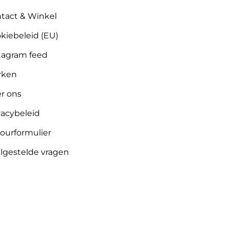
tact & Winkel
kiebeleid (EU)
tagram feed
rken
r ons
vacybeleid
ourformulier
lgestelde vragen