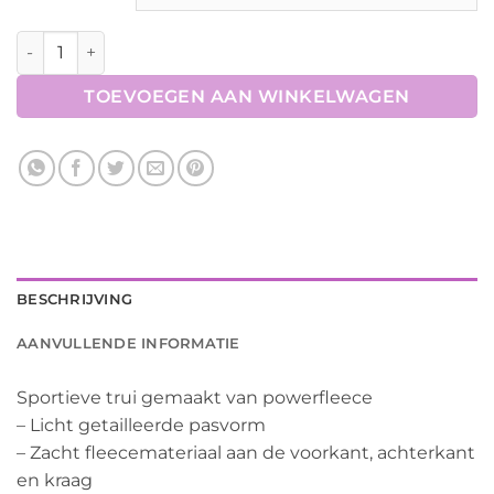
€59,95.
€38,97.
Fleece Pullover Osaka aantal
TOEVOEGEN AAN WINKELWAGEN
BESCHRIJVING
AANVULLENDE INFORMATIE
Sportieve trui gemaakt van powerfleece
– Licht getailleerde pasvorm
– Zacht fleecemateriaal aan de voorkant, achterkant
en kraag