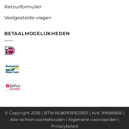
Retourformulier
Veelgestelde vragen
BETAALMOGELIJKHEDEN
© Copyright 2026 | BTW:NL869091621B01 | KvK: 99686856 |
Alle rechten voorbehouden |
Algemene voorwaarden
|
Privacybeleid