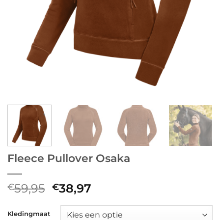
Fleece Pullover Osaka
Oorspronkelijke
Huidige
59,95
38,97
€
€
prijs
prijs
was:
is:
Kledingmaat