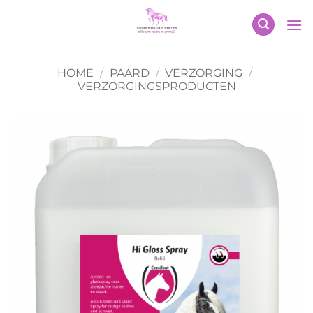
Ga
naar
inhoud
HOME
/
PAARD
/
VERZORGING
/
VERZORGINGSPRODUCTEN