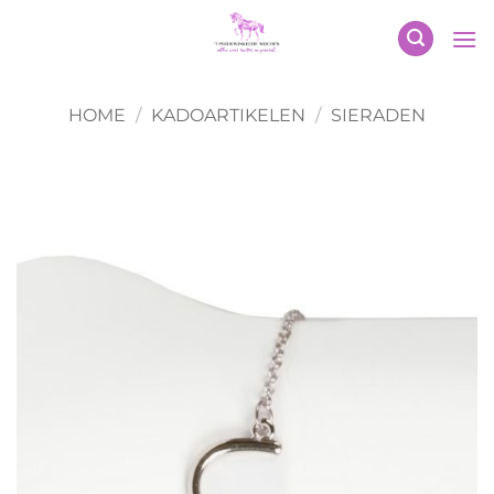
Ga
naar
inhoud
HOME
/
KADOARTIKELEN
/
SIERADEN