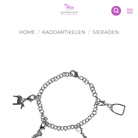
Ga
naar
inhoud
HOME
/
KADOARTIKELEN
/
SIERADEN