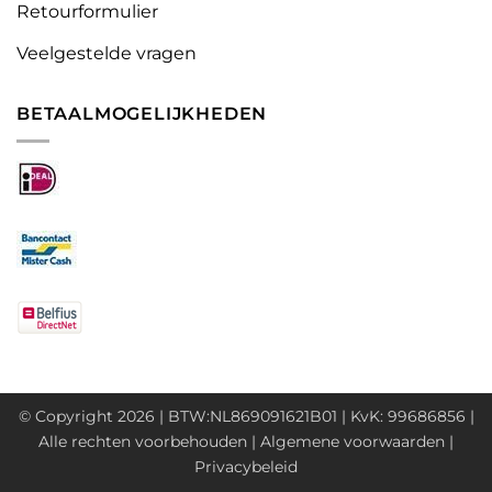
Retourformulier
Veelgestelde vragen
BETAALMOGELIJKHEDEN
© Copyright 2026 | BTW:NL869091621B01 | KvK: 99686856 |
Alle rechten voorbehouden |
Algemene voorwaarden
|
Privacybeleid