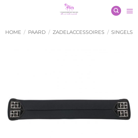
Ga
naar
inhoud
HOME
/
PAARD
/
ZADELACCESSOIRES
/
SINGELS