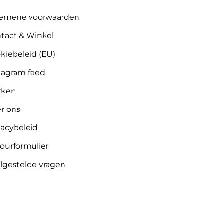
emene voorwaarden
tact & Winkel
kiebeleid (EU)
tagram feed
rken
r ons
vacybeleid
ourformulier
lgestelde vragen