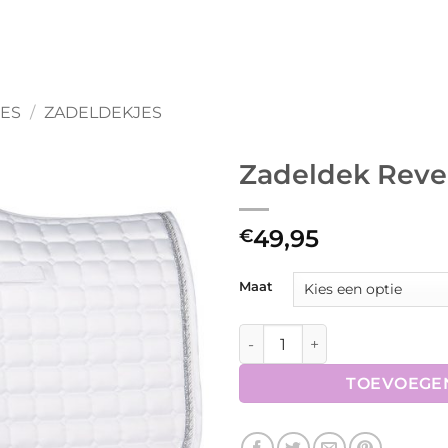
RES
/
ZADELDEKJES
Zadeldek Reve
49,95
€
Maat
Zadeldek Reverso competiti
TOEVOEGE