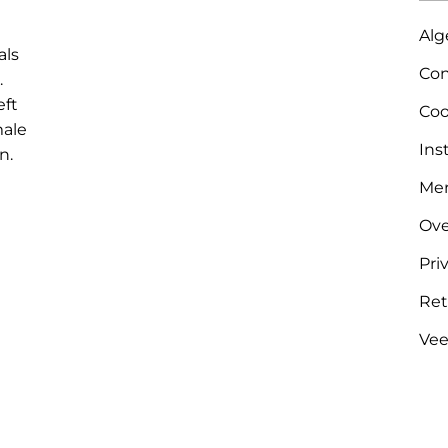
Alg
als
Con
.
eft
Coo
male
Ins
n.
Me
Ove
Pri
Ret
Vee