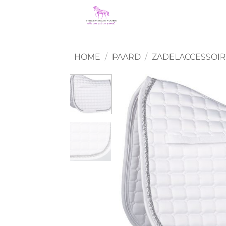
Ga
naar
inhoud
HOME
/
PAARD
/
ZADELACCESSOI