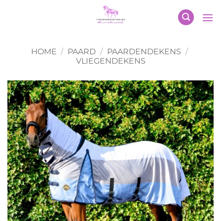
Ga
naar
inhoud
HOME
/
PAARD
/
PAARDENDEKENS
/
VLIEGENDEKENS