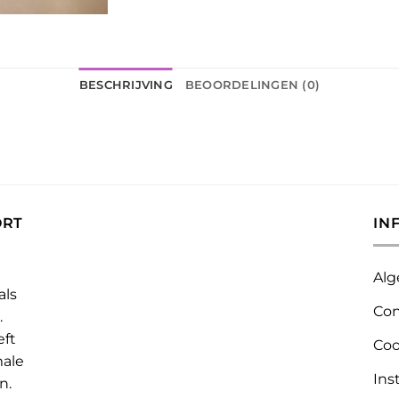
BESCHRIJVING
BEOORDELINGEN (0)
ORT
IN
Alg
als
Con
.
eft
Coo
male
Ins
n.