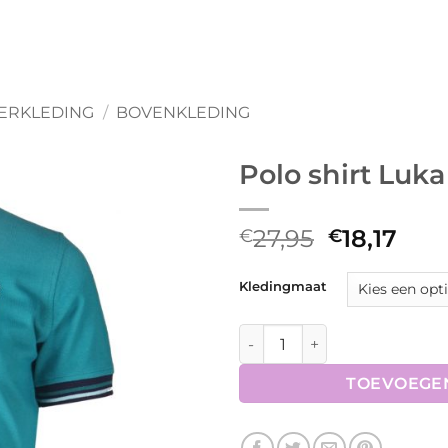
ERKLEDING
/
BOVENKLEDING
Polo shirt Luka
Oorspronk
Hui
27,95
18,17
€
€
prijs
prij
was:
is:
Kledingmaat
€27,95.
€18,
Polo shirt Luka aantal
TOEVOEGE