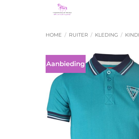
Ga
naar
inhoud
HOME
/
RUITER
/
KLEDING
/
KIND
Aanbieding