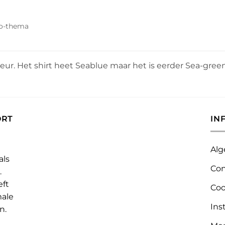
lo-thema
leur. Het shirt heet Seablue maar het is eerder Sea-green
ORT
IN
Alg
als
Con
.
eft
Coo
male
Ins
n.