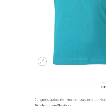
BE
Jongens poloshirt met contrasterende kleu
Productspecificaties: