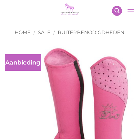
Ga
naar
inhoud
HOME
/
SALE
/
RUITERBENODIGDHEDEN
Aanbieding