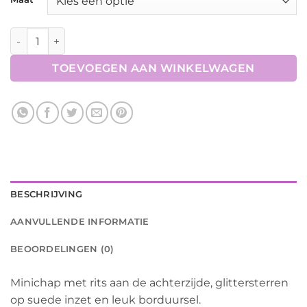
€26,95.
€13,48.
Minichaps Diva aantal
TOEVOEGEN AAN WINKELWAGEN
BESCHRIJVING
AANVULLENDE INFORMATIE
BEOORDELINGEN (0)
Minichap met rits aan de achterzijde, glittersterren
op suede inzet en leuk borduursel.