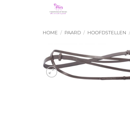
Ga
naar
inhoud
HOME
/
PAARD
/
HOOFDSTELLEN