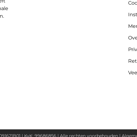
eft
Coo
male
Ins
n.
Me
Ove
Pri
Ret
Vee
91621B01 | KvK: 99686856 | Alle rechten voorbehouden |
Algeme