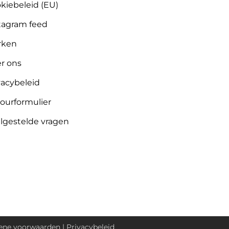
kiebeleid (EU)
tagram feed
rken
r ons
vacybeleid
ourformulier
lgestelde vragen
ne voorwaarden
|
Privacybeleid