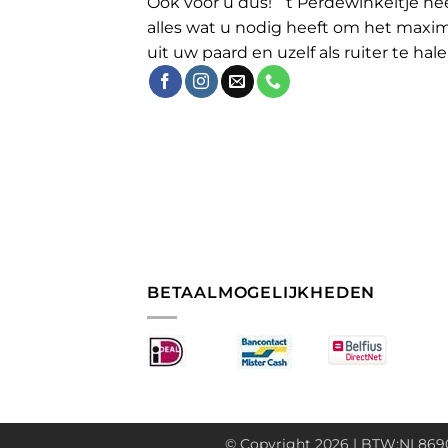
Ook voor u dus! ´t Perdewinkeltje he
alles wat u nodig heeft om het maxi
uit uw paard en uzelf als ruiter te hale
BETAALMOGELIJKHEDEN
© Copyright 2026 | BTW:NL8690