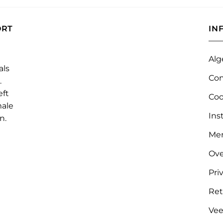
ORT
IN
Alg
als
Con
.
eft
Coo
male
Ins
n.
Me
Ove
Pri
Ret
Vee