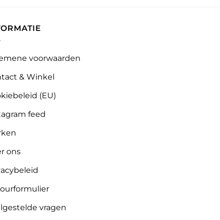
FORMATIE
emene voorwaarden
tact & Winkel
kiebeleid (EU)
tagram feed
rken
r ons
vacybeleid
ourformulier
lgestelde vragen